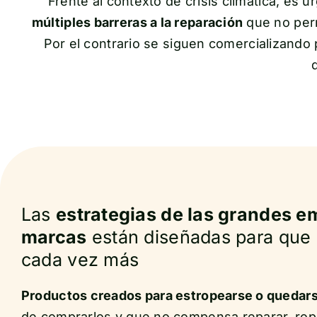
Frente al contexto de crisis climática, es u
múltiples barreras a la reparación
que no perm
Por el contrario se siguen comercializando p
Las
estrategias de las grandes e
marcas
están diseñadas para qu
cada vez más
Productos creados para estropearse o quedar
de comprarlos y que no compensa reparar, ropa