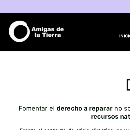
Saltar
al
contenido
INIC
Fomentar el
derecho a reparar
no so
recursos nat