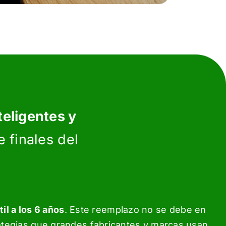
teligentes y
 finales del
l a los 6 años
. Este reemplazo no se debe en
trategias que grandes fabricantes y marcas usan