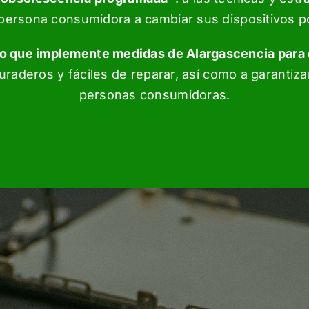
la persona consumidora a cambiar sus dispositivos p
o que implemente medidas de Alargascencia para 
raderos y fáciles de reparar, así como a garantiza
personas consumidoras.