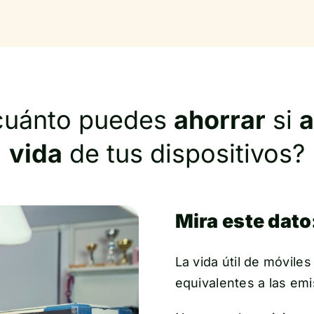
cuánto puedes
ahorrar
si
a
vida
de tus dispositivos?
Mira este dato
La vida útil de móviles
equivalentes a las em