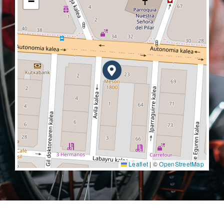
−
Leaflet
|
©
OpenStreetMap