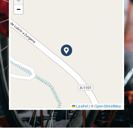
+
−
Leaflet
|
©
OpenStreetMap