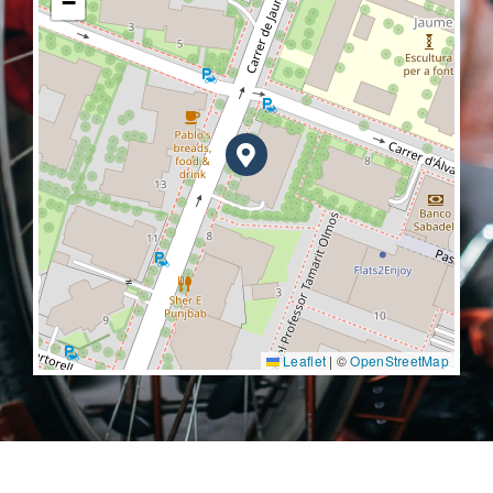
−
Leaflet
|
©
OpenStreetMap