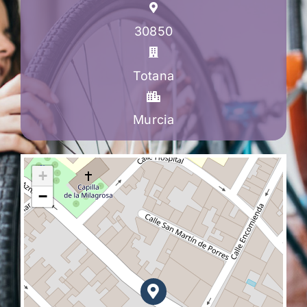
30850
Totana
Murcia
+
−