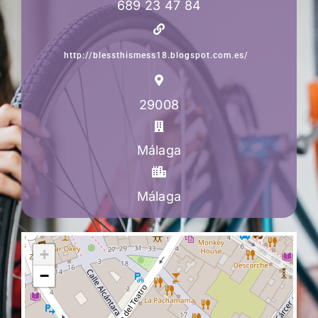
689 23 47 84
http://blessthismess18.blogspot.com.es/
29008
Málaga
Málaga
+
−