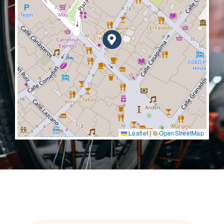
Leaflet
|
©
OpenStreetMap