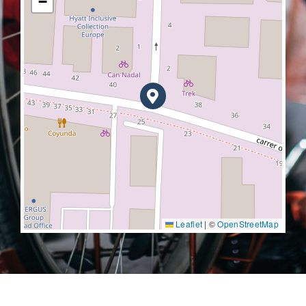
−
Leaflet
|
©
OpenStreetMap