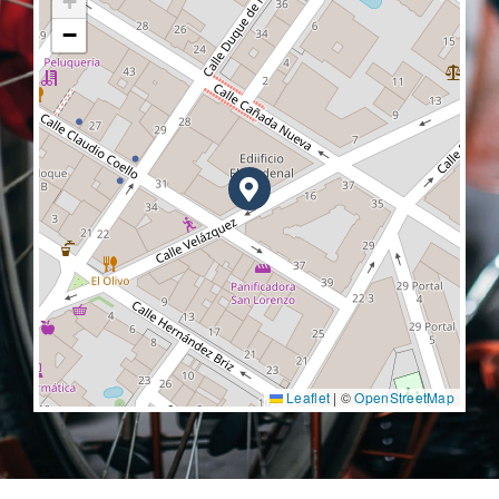
+
−
Leaflet
|
©
OpenStreetMap