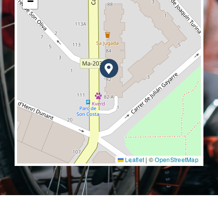
−
Leaflet
|
©
OpenStreetMap