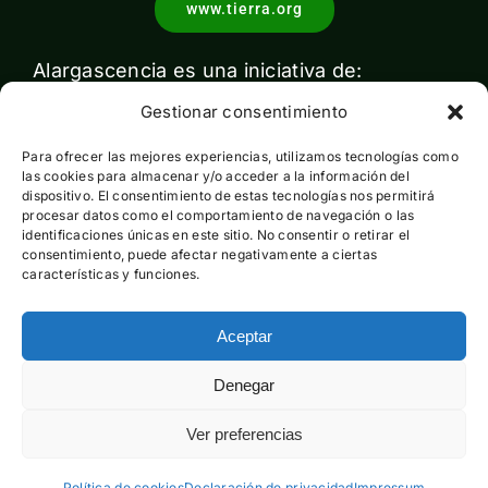
www.tierra.org
Alargascencia es una iniciativa de:
Gestionar consentimiento
Para ofrecer las mejores experiencias, utilizamos tecnologías como
las cookies para almacenar y/o acceder a la información del
dispositivo. El consentimiento de estas tecnologías nos permitirá
procesar datos como el comportamiento de navegación o las
identificaciones únicas en este sitio. No consentir o retirar el
Con el apoyo de:
consentimiento, puede afectar negativamente a ciertas
características y funciones.
Aceptar
Esta actividad ha sido financiada por el Ministerio para la
Denegar
Transición Ecológica y el Reto Demográfico pero no expresa
la opinión del mismo
Ver preferencias
Política de cookies
Declaración de privacidad
Impressum