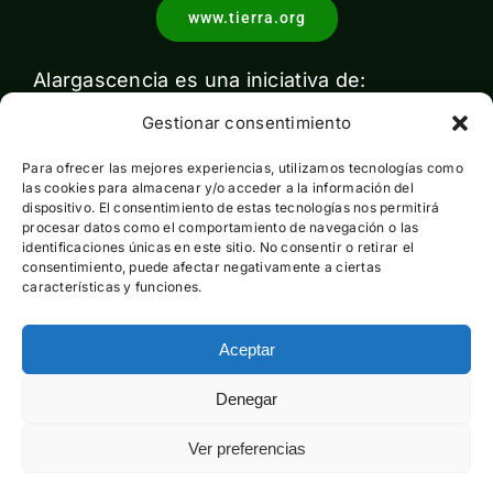
www.tierra.org
Alargascencia es una iniciativa de:
Gestionar consentimiento
Para ofrecer las mejores experiencias, utilizamos tecnologías como
las cookies para almacenar y/o acceder a la información del
dispositivo. El consentimiento de estas tecnologías nos permitirá
procesar datos como el comportamiento de navegación o las
identificaciones únicas en este sitio. No consentir o retirar el
Con el apoyo de:
consentimiento, puede afectar negativamente a ciertas
características y funciones.
Aceptar
Esta actividad ha sido financiada por el Ministerio para la
Denegar
Transición Ecológica y el Reto Demográfico pero no expresa
la opinión del mismo
Ver preferencias