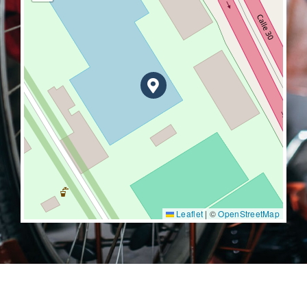
Leaflet
|
©
OpenStreetMap