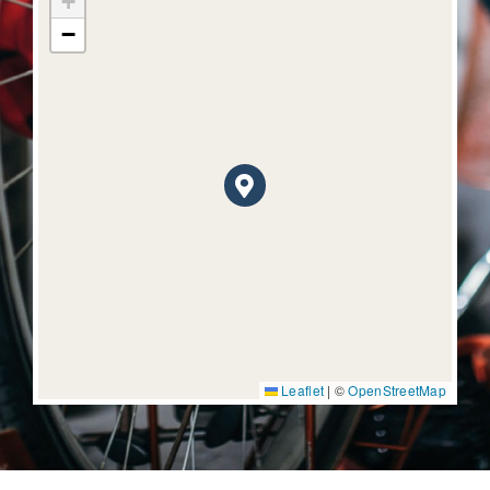
+
−
Leaflet
|
©
OpenStreetMap