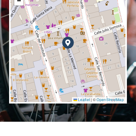
−
Leaflet
|
©
OpenStreetMap