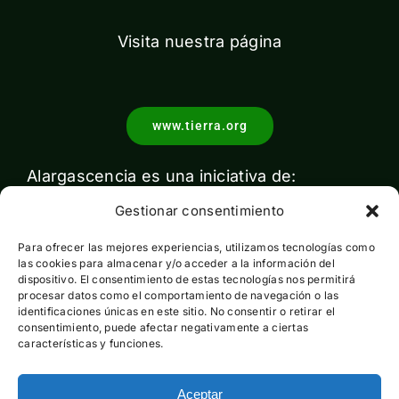
Visita nuestra página
www.tierra.org
Alargascencia es una iniciativa de:
Gestionar consentimiento
Para ofrecer las mejores experiencias, utilizamos tecnologías como
las cookies para almacenar y/o acceder a la información del
dispositivo. El consentimiento de estas tecnologías nos permitirá
procesar datos como el comportamiento de navegación o las
identificaciones únicas en este sitio. No consentir o retirar el
Con el apoyo de:
consentimiento, puede afectar negativamente a ciertas
características y funciones.
Aceptar