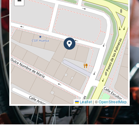
−
Leaflet
|
©
OpenStreetMap