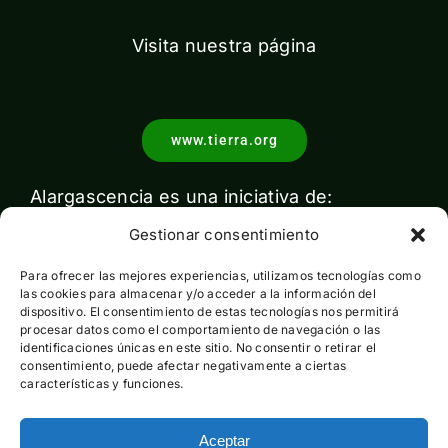
Visita nuestra página
www.tierra.org
Alargascencia es una iniciativa de:
Gestionar consentimiento
Para ofrecer las mejores experiencias, utilizamos tecnologías como
las cookies para almacenar y/o acceder a la información del
dispositivo. El consentimiento de estas tecnologías nos permitirá
procesar datos como el comportamiento de navegación o las
identificaciones únicas en este sitio. No consentir o retirar el
Con el apoyo de:
consentimiento, puede afectar negativamente a ciertas
características y funciones.
Aceptar