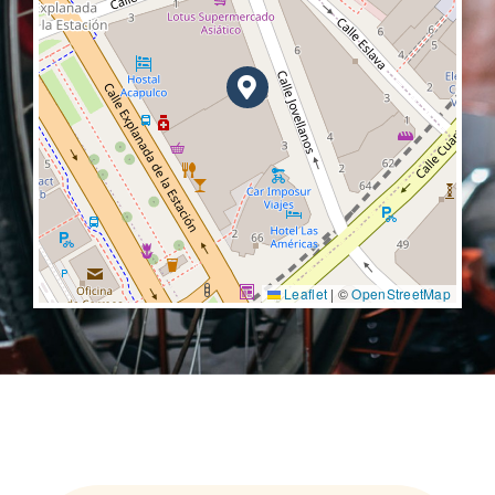
Leaflet
|
©
OpenStreetMap