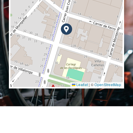
Leaflet
|
©
OpenStreetMap