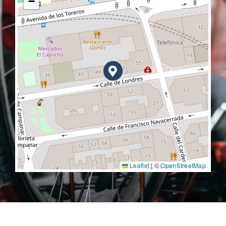
−
Leaflet
|
©
OpenStreetMap