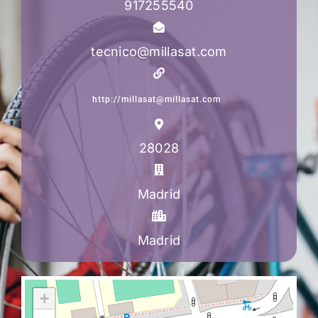
917255540
tecnico@millasat.com
http://millasat@millasat.com
28028
Madrid
Madrid
+