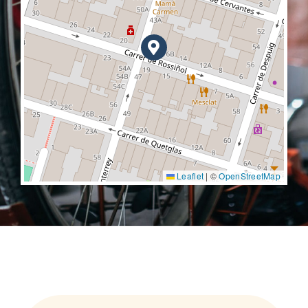
Leaflet
|
©
OpenStreetMap