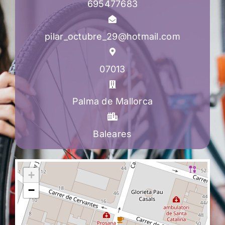
695477683
pilar_octubre_29@hotmail.com
07013
Palma de Mallorca
Baleares
+
−