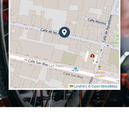
Leaflet
|
©
OpenStreetMap