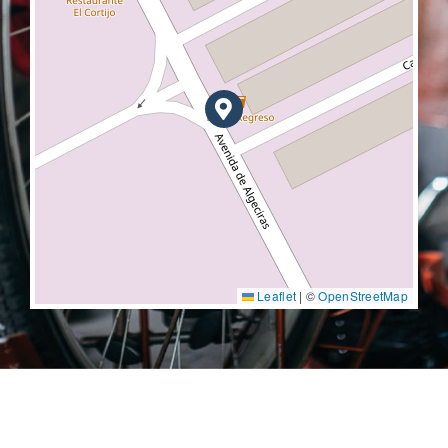
Leaflet
|
©
OpenStreetMap