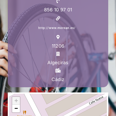
856 10 97 01
http://www.morean.es/
11206
Algeciras
Cádiz
+
−