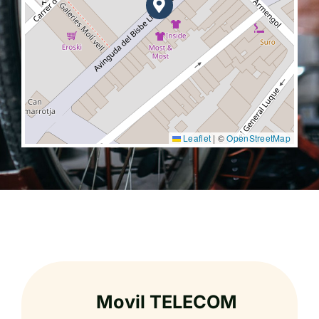
Leaflet
|
©
OpenStreetMap
Movil TELECOM