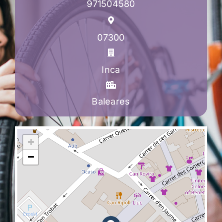
971504580
07300
Inca
Baleares
+
−