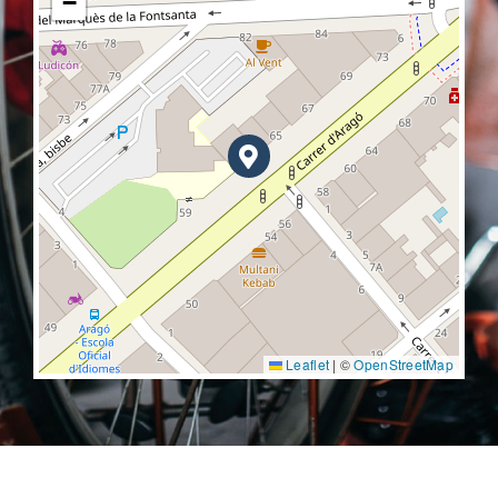
−
Leaflet
|
©
OpenStreetMap