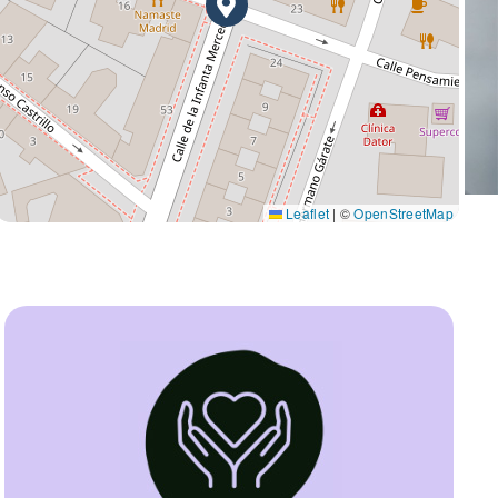
Leaflet
|
©
OpenStreetMap