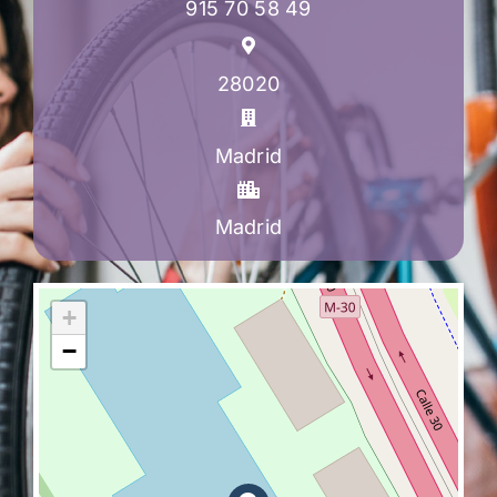
915 70 58 49
28020
Madrid
Madrid
+
−