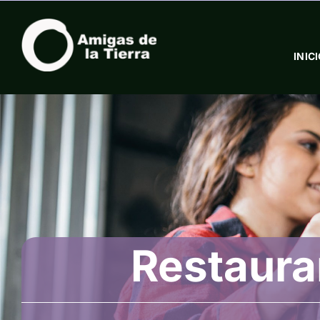
Saltar
al
contenido
INIC
Restaura