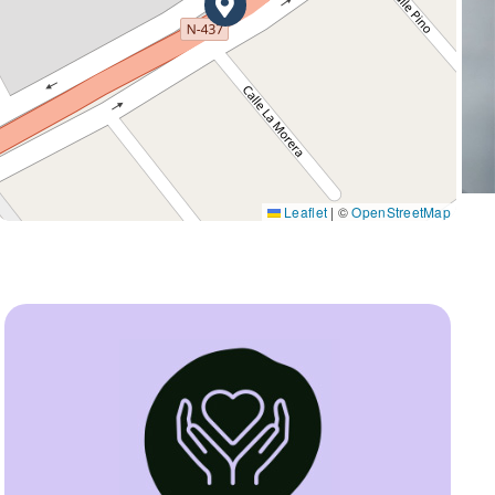
Leaflet
|
©
OpenStreetMap