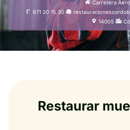
Carretera Aer
671 20 15 30
restauracionescordo
14005
Có
Restaurar mue