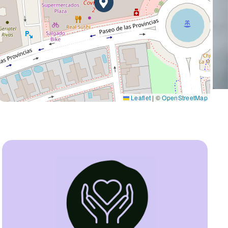
Leaflet
|
©
OpenStreetMap