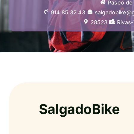
Paseo de 
914 85 32 43
salgadobike@
28523
Rivas-
SalgadoBike