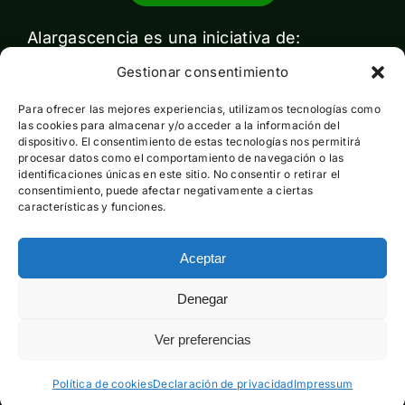
Alargascencia es una iniciativa de:
Gestionar consentimiento
Para ofrecer las mejores experiencias, utilizamos tecnologías como
las cookies para almacenar y/o acceder a la información del
dispositivo. El consentimiento de estas tecnologías nos permitirá
procesar datos como el comportamiento de navegación o las
identificaciones únicas en este sitio. No consentir o retirar el
Con el apoyo de:
consentimiento, puede afectar negativamente a ciertas
características y funciones.
Aceptar
Esta actividad ha sido financiada por el Ministerio para la
Denegar
Transición Ecológica y el Reto Demográfico pero no expresa
la opinión del mismo
Ver preferencias
Política de cookies
Declaración de privacidad
Impressum