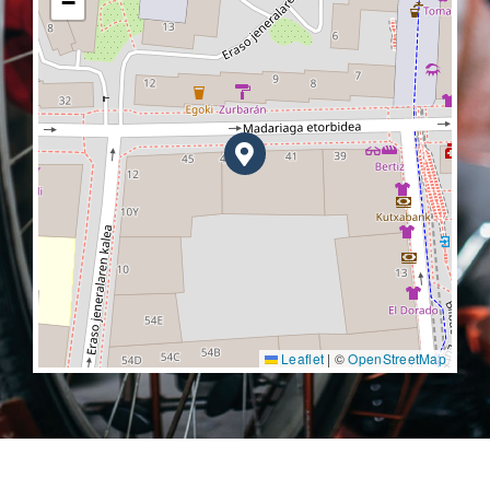
−
Leaflet
|
©
OpenStreetMap