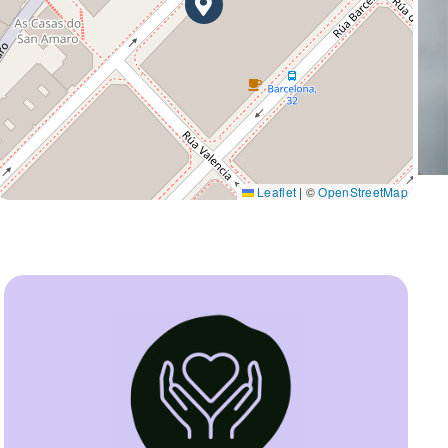
Leaflet
|
©
OpenStreetMap