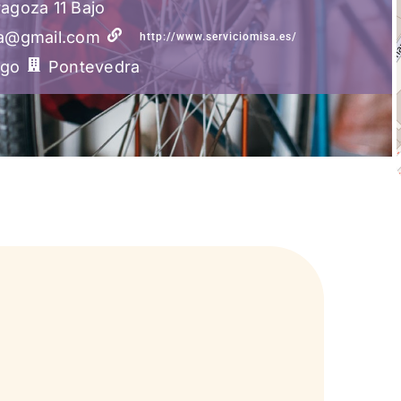
agoza 11 Bajo
sa@gmail.com
http://www.serviciomisa.es/
igo
Pontevedra