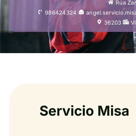
Rúa Zar
986424324
angel.servicio.mi
36203
V
Servicio Misa