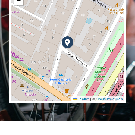
−
Leaflet
|
©
OpenStreetMap