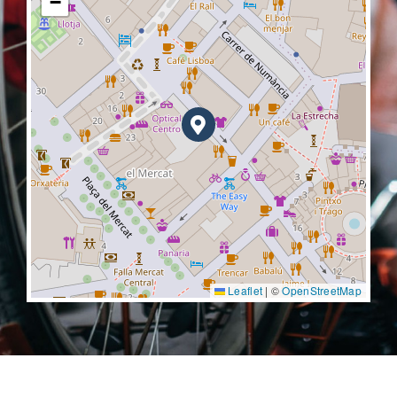
−
Leaflet
|
©
OpenStreetMap