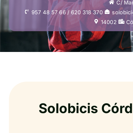
C/ Mar
957 48 57 66 / 620 318 370
solobic
14002
Có
Solobicis Cór