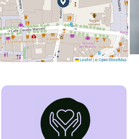
Leaflet
|
©
OpenStreetMap