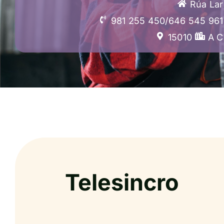
Rúa Lar
981 255 450/646 545 961
15010
A C
Telesincro