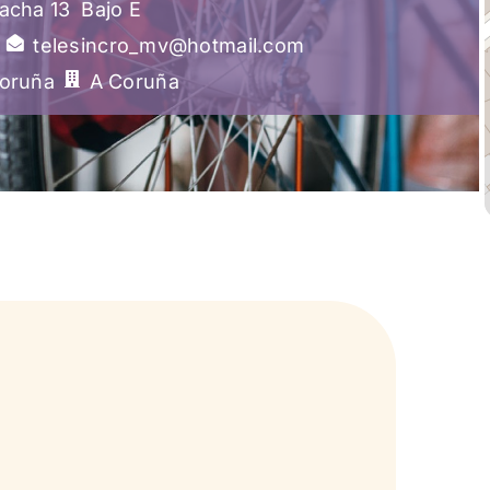
acha 13
Bajo E
telesincro_mv@hotmail.com
oruña
A Coruña