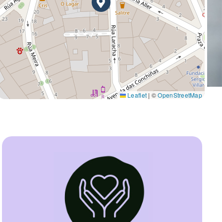
Leaflet
|
©
OpenStreetMap