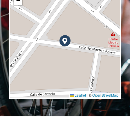
−
Leaflet
|
©
OpenStreetMap