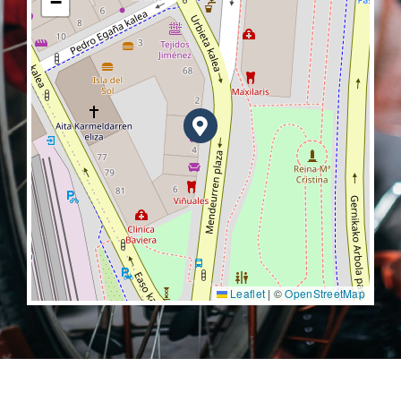
−
Leaflet
|
©
OpenStreetMap