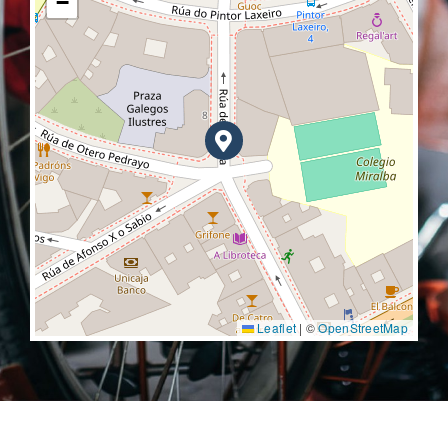
−
Leaflet
|
©
OpenStreetMap