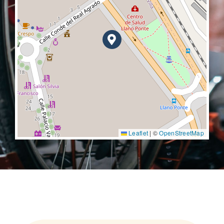
Leaflet
|
©
OpenStreetMap