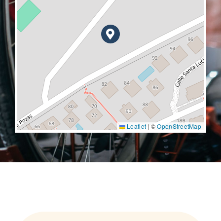
Leaflet
|
©
OpenStreetMap