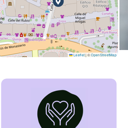
Leaflet
|
©
OpenStreetMap