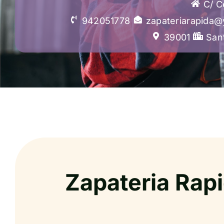
C/ C
942051778
zapateriarapida
39001
San
Zapateria Rap