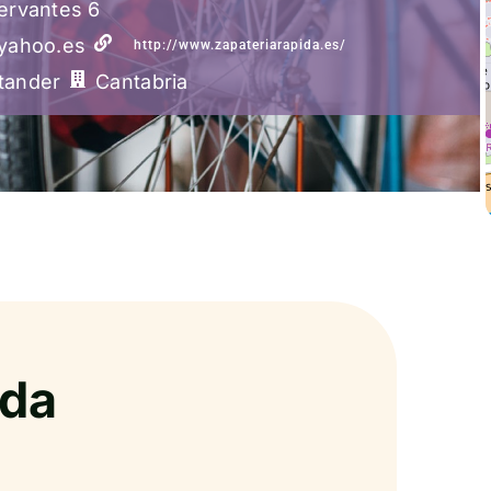
ervantes 6
@yahoo.es
http://www.zapateriarapida.es/
tander
Cantabria
ida