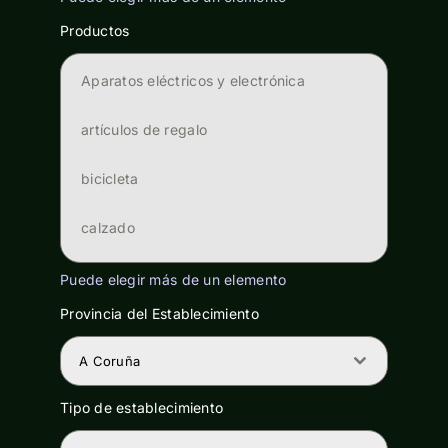
Productos
Reparación
Aparatos eléctricos y electrónica
Trueque
artículos de regalo
Venta de segunda mano
bicicleta
calzado
CD/DVD
Puede elegir más de un elemento
Provincia del Establecimiento
complementos (cinturones, guantes, etc)
A Coruña
electrodomésticos
Tipo de establecimiento
electrónica