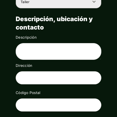
Taller
equipamento deportivo
Descripción, ubicación y
fotografía
contacto
Herramientas
Descripción
herramientas de jardinería
HiFi/TV/Vídeo
Dirección
Instrumentos musicales
joyas
Código Postal
juegos de mesa
juegos eléctricos