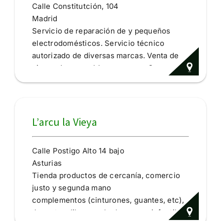
Calle Constitutción, 104
Madrid
Servicio de reparación de y pequeños
electrodomésticos. Servicio técnico
autorizado de diversas marcas. Venta de
piezas de marca blanca y pequeño
electrodoméstico
Aparatos eléctricos y electrónica,
electrodomésticos
Reparación
L’arcu la Vieya
Calle Postigo Alto 14 bajo
Asturias
Tienda productos de cercanía, comercio
justo y segunda mano
complementos (cinturones, guantes, etc),
Juguetes, libros, peluches, ropa infantil,