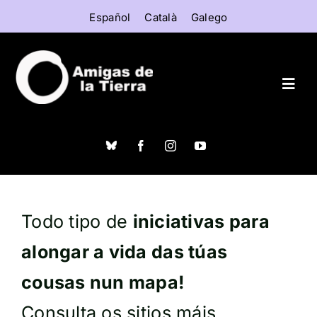
Skip
Español
Català
Galego
to
content
Togg
Navig
Inicio
Que é Alargascencia?
Todo tipo de
iniciativas para
Establecementos
alongar a vida das túas
cousas nun mapa!
Dereito a reparar
Consulta os sitios máis