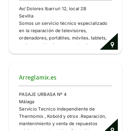
Av/ Dolores Ibarruri 12, local 2B
Sevilla
Somos un servicio técnico especializado
en la reparación de televisores,
ordenadores, portátiles, móviles, tablets,
patinetes eléctricos, consolas, impresoras
3D y todo tipo de dispositivos
electrónicos. Damos una segunda vida a
tus aparatos electrónicos. Atendemos
tanto a particulares como a empresas,
Arreglamix.es
ofreciendo soluciones rápidas y
profesionales. Servicio técnico
PASAJE URBASA Nº 4
multimarca.
Málaga
electrónica
Servicio Tecnico Independiente de
Reparación
Thermomix , Kobold y otros .Reparación,
mantenimiento y venta de repuestos
originales y adaptables. Recogida y