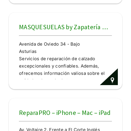
ropa personas adultas
Venta de segunda mano
MASQUESUELAS by Zapatería Don Tacón
Avenida de Oviedo 34 - Bajo
Asturias
Servicios de reparación de calzado
excepcionales y confiables. Además,
ofrecemos información valiosa sobre el
cuidado adecuado de tus zapatos y
consejos útiles para mantenerlos en buen
estado. En MásQueSuelas Reparación
Calzado, nos enorgullece ser tu zapatero
online de confianza. Confía en nosotros
ReparaPRO – iPhone – Mac – iPad
para la reparación de tu calzado y
descubre la diferencia que podemos
Av. Voltaire 2, Frente a El Corte Inglés