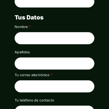
muebles de cocina
muebles de dormitorio
Tus Datos
muebles de jardín y terraza
Nombre
*
muebles de salón
Ocio y deporte
Apellidos
peluches
reproductores de música (tocadiscos,
Tu correo electrónico
*
gramófonos,etc)
ropa de hogar (sábanas, cortinas, etc.)
Tu teléfono de contacto
ropa infantil