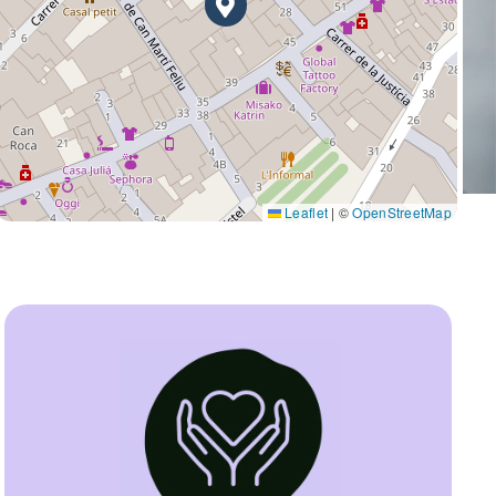
Leaflet
|
©
OpenStreetMap