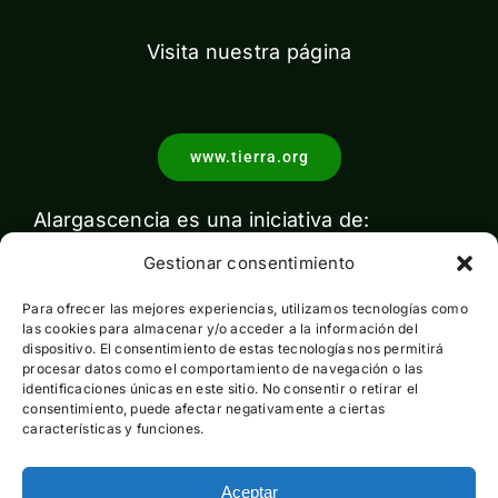
Visita nuestra página
www.tierra.org
Alargascencia es una iniciativa de:
Gestionar consentimiento
Para ofrecer las mejores experiencias, utilizamos tecnologías como
las cookies para almacenar y/o acceder a la información del
dispositivo. El consentimiento de estas tecnologías nos permitirá
procesar datos como el comportamiento de navegación o las
identificaciones únicas en este sitio. No consentir o retirar el
Con el apoyo de:
consentimiento, puede afectar negativamente a ciertas
características y funciones.
Aceptar