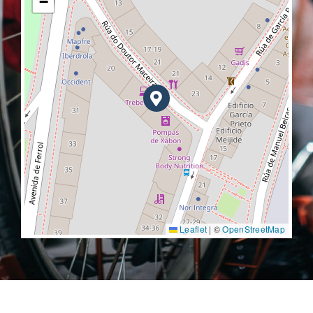
−
Leaflet
|
©
OpenStreetMap