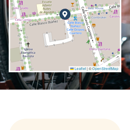
Leaflet
|
©
OpenStreetMap