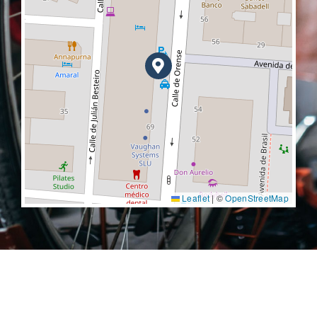
Leaflet
|
©
OpenStreetMap