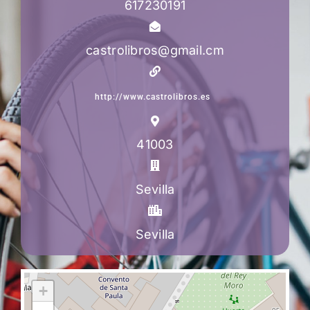
617230191
castrolibros@gmail.cm
http://www.castrolibros.es
41003
Sevilla
Sevilla
+