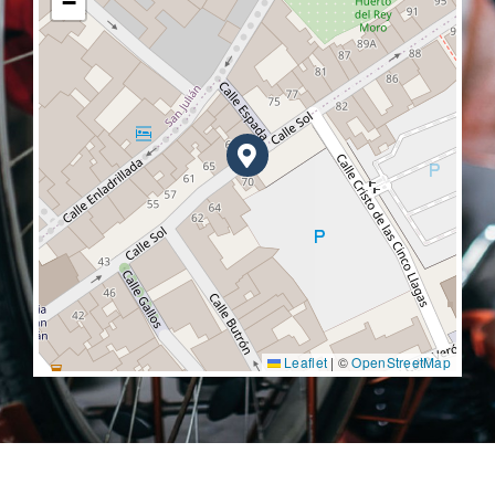
−
Leaflet
|
©
OpenStreetMap