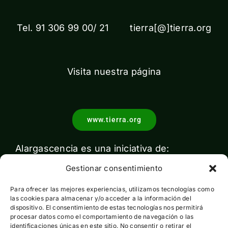
Tel. 91 306 99 00/ 21 tierra[@]tierra.org
Visita nuestra página
www.tierra.org
Alargascencia es una iniciativa de:
Gestionar consentimiento
Para ofrecer las mejores experiencias, utilizamos tecnologías como
las cookies para almacenar y/o acceder a la información del
dispositivo. El consentimiento de estas tecnologías nos permitirá
procesar datos como el comportamiento de navegación o las
identificaciones únicas en este sitio. No consentir o retirar el