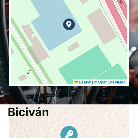
Leaflet
|
©
OpenStreetMap
Biciván