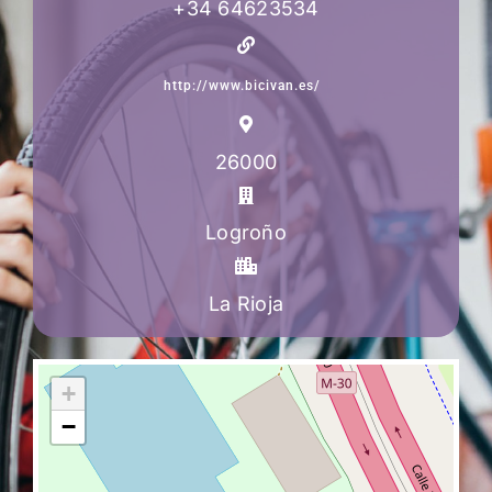
+34 64623534
http://www.bicivan.es/
26000
Logroño
La Rioja
+
−