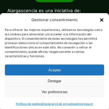
Alargascencia es una iniciativa de:
Gestionar consentimiento
Para ofrecer las mejores experiencias, utilizamos tecnologías como
las cookies para almacenar y/o acceder a la información del
dispositivo. El consentimiento de estas tecnologías nos permitirá
procesar datos como el comportamiento de navegación o las
identificaciones únicas en este sitio. No consentir o retirar el
Con el apoyo de:
consentimiento, puede afectar negativamente a ciertas
características y funciones.
Aceptar
Esta actividad ha sido financiada por el Ministerio para la
Denegar
Transición Ecológica y el Reto Demográfico pero no expresa
la opinión del mismo
Ver preferencias
Política de galetes
Declaració de privadesa
Impressum