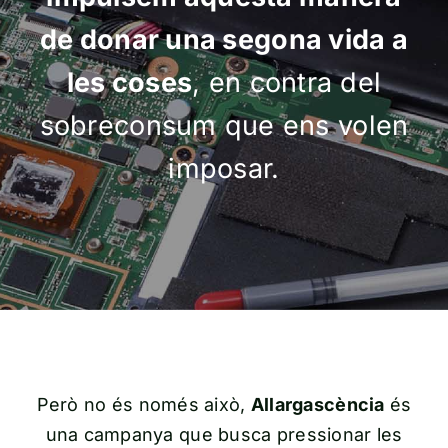
Contacte
de donar una segona vida a
les coses
, en contra del
sobreconsum que ens volen
imposar.
Però no és només això,
Allargascència
és
una campanya que busca pressionar les