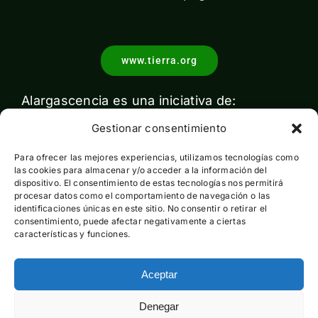
www.tierra.org
Alargascencia es una iniciativa de:
Gestionar consentimiento
Para ofrecer las mejores experiencias, utilizamos tecnologías como
las cookies para almacenar y/o acceder a la información del
dispositivo. El consentimiento de estas tecnologías nos permitirá
procesar datos como el comportamiento de navegación o las
identificaciones únicas en este sitio. No consentir o retirar el
Con el apoyo de:
consentimiento, puede afectar negativamente a ciertas
características y funciones.
Aceptar
Esta actividad ha sido financiada por el Ministerio para la
Denegar