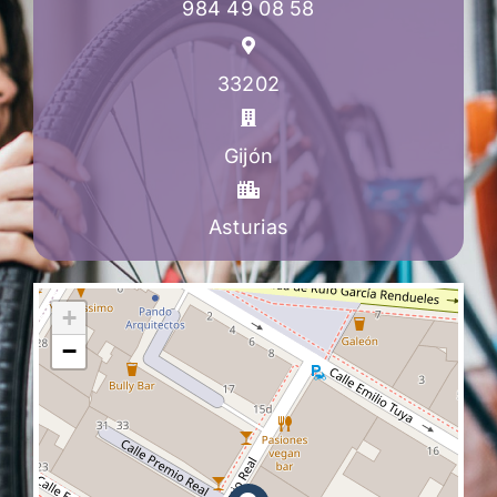
984 49 08 58
33202
Gijón
Asturias
+
−