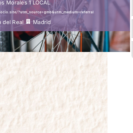
los Morales 1 LOCAL
egocio.site/?utm_source=gmb&utm_medium=referral
 del Real
Madrid