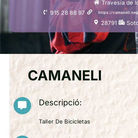
Travesía de 
915 28 88 97
https://camaneli.n
28791
Soto
CAMANELI
Descripció:
Taller De Bicicletas