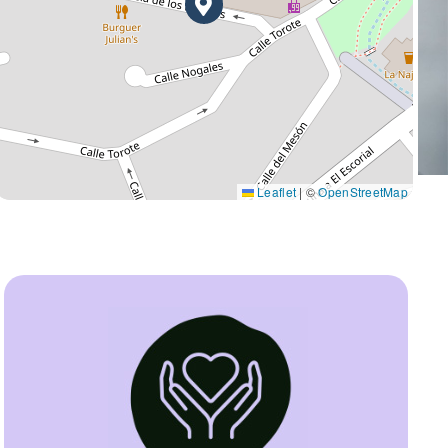
Leaflet
|
©
OpenStreetMap