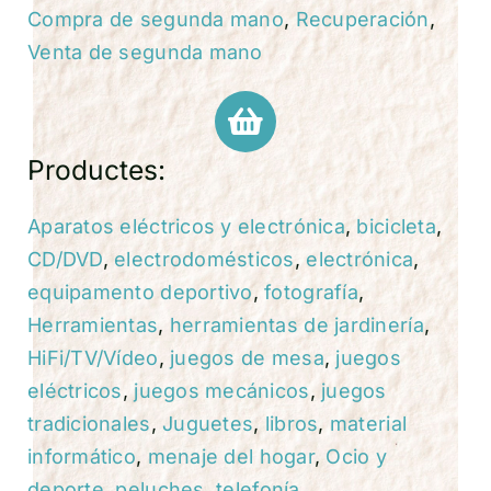
Compra de segunda mano
,
Recuperación
,
Venta de segunda mano
Productes:
Aparatos eléctricos y electrónica
,
bicicleta
,
CD/DVD
,
electrodomésticos
,
electrónica
,
equipamento deportivo
,
fotografía
,
Herramientas
,
herramientas de jardinería
,
HiFi/TV/Vídeo
,
juegos de mesa
,
juegos
eléctricos
,
juegos mecánicos
,
juegos
tradicionales
,
Juguetes
,
libros
,
material
informático
,
menaje del hogar
,
Ocio y
deporte
,
peluches
,
telefonía