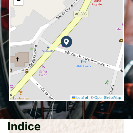
−
Leaflet
|
©
OpenStreetMap
Indice